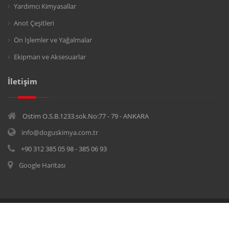
Yardımcı Kimyasallar
Anot Çeşitleri
Ön İşlemler ve Yağalmalar
Ekipman ve Aksesuarlar
İletişim
Ostim O.S.B.1233.sok.No:77 - 79 - ANKARA
info@doguskimya.com.tr
+90 312 385 05 98 - 385 06 93
Google Haritası
© Copyrights 2017
Doğuş Kimya
Tüm hakları saklıdır.