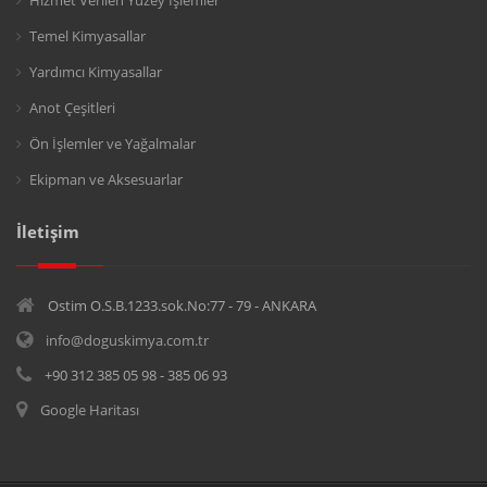
Hizmet Verilen Yüzey İşlemler
Temel Kimyasallar
Yardımcı Kimyasallar
Anot Çeşitleri
Ön İşlemler ve Yağalmalar
Ekipman ve Aksesuarlar
İletişim
Ostim O.S.B.1233.sok.No:77 - 79 - ANKARA
info@doguskimya.com.tr
+90 312 385 05 98 - 385 06 93
Google Haritası