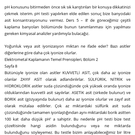
pH konusunu bitirmeden önce sık sık karıştırılan bir konuya dikkatinizi
çekmek isterim. pH testi yapılırken elde edilen sonuç bize banyodaki
asit konsantrasyonunu vermez. Ders 5 – 8’ de göreceğimiz çeşitli
kaplama banyoları bölümünde bunun tanımlanması için yapılması
gereken kimyasal analizler yardımıyla bulacağız.
Yoğunluk veya asit iyonizasyon miktarı ne ifade eder? Bazı asitler
diğerlerine göre daha çok iyonize olurlar.
Elektrometal Kaplamanın Temel Prensipleri, Bölüm 2
Sayfa 8
Bütünüyle iyonize olan asitler KUVVETLİ ASİT, çok daha az iyonize
olanlar ZAYIF ASİT olarak adlandırılırlar. SÜLFÜRİK, NİTRİK ve
HİDROKLORİK asitler suda çözündüğünde çok yüksek oranda iyonize
olduklarından kuvvetli asit sayılırlar. ASETİK asit (sirkede bulunur) ve
BORİK asit (gözyaşında bulunur) daha az iyonize olurlar ve zayıf asit
olarak mütalaa edilirler. Çok az miktardaki sülfürik asit suda
çözündüğünde tamamen iyonlaştığından aynı miktardaki borik asitten
100 kat daha düşük pH’ a sahiptir. Bu nedenle pH testi bize test
çözeltisinde hangi asidin bulunduğunu veya ne miktarda
bulunduğunu söyleyemez. Bu testle bizim anlayabileceğimiz bir litre