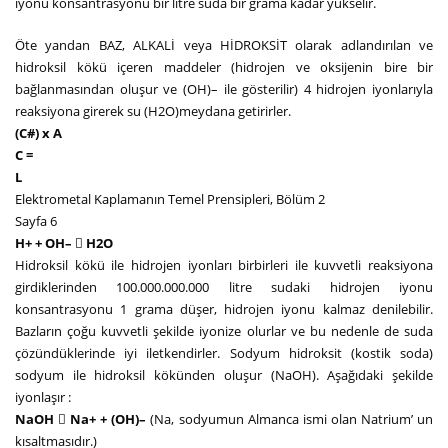
iyonu konsantrasyonu bir litre suda bir grama kadar yükselir.
Öte yandan BAZ, ALKALİ veya HİDROKSİT olarak adlandırılan ve
hidroksil kökü içeren maddeler (hidrojen ve oksijenin bire bir
bağlanmasından oluşur ve (OH)– ile gösterilir) 4 hidrojen iyonlarıyla
reaksiyona girerek su (H2O)meydana getirirler.
(C#) x A
C =
L
Elektrometal Kaplamanın Temel Prensipleri, Bölüm 2
Sayfa 6
H+ + OH– 􀃆 H2O
Hidroksil kökü ile hidrojen iyonları birbirleri ile kuvvetli reaksiyona
girdiklerinden 100.000.000.000 litre sudaki hidrojen iyonu
konsantrasyonu 1 grama düşer, hidrojen iyonu kalmaz denilebilir.
Bazların çoğu kuvvetli şekilde iyonize olurlar ve bu nedenle de suda
çözündüklerinde iyi iletkendirler. Sodyum hidroksit (kostik soda)
sodyum ile hidroksil kökünden oluşur (NaOH). Aşağıdaki şekilde
iyonlaşır :
NaOH 􀃆 Na+ + (OH)–
(Na, sodyumun Almanca ismi olan Natrium’ un
kısaltmasıdır.)