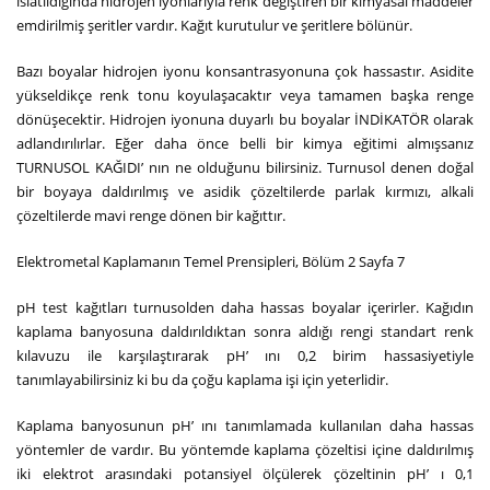
ıslatıldığında hidrojen iyonlarıyla renk değiştiren bir kimyasal maddeler
emdirilmiş şeritler vardır. Kağıt kurutulur ve şeritlere bölünür.
Bazı boyalar hidrojen iyonu konsantrasyonuna çok hassastır. Asidite
yükseldikçe renk tonu koyulaşacaktır veya tamamen başka renge
dönüşecektir. Hidrojen iyonuna duyarlı bu boyalar İNDİKATÖR olarak
adlandırılırlar. Eğer daha önce belli bir kimya eğitimi almışsanız
TURNUSOL KAĞIDI’ nın ne olduğunu bilirsiniz. Turnusol denen doğal
bir boyaya daldırılmış ve asidik çözeltilerde parlak kırmızı, alkali
çözeltilerde mavi renge dönen bir kağıttır.
Elektrometal Kaplamanın Temel Prensipleri, Bölüm 2 Sayfa 7
pH test kağıtları turnusolden daha hassas boyalar içerirler. Kağıdın
kaplama banyosuna daldırıldıktan sonra aldığı rengi standart renk
kılavuzu ile karşılaştırarak pH’ ını 0,2 birim hassasiyetiyle
tanımlayabilirsiniz ki bu da çoğu kaplama işi için yeterlidir.
Kaplama banyosunun pH’ ını tanımlamada kullanılan daha hassas
yöntemler de vardır. Bu yöntemde kaplama çözeltisi içine daldırılmış
iki elektrot arasındaki potansiyel ölçülerek çözeltinin pH’ ı 0,1