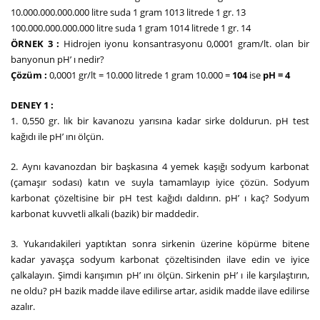
10.000.000.000.000 litre suda 1 gram 1013 litrede 1 gr. 13
100.000.000.000.000 litre suda 1 gram 1014 litrede 1 gr. 14
ÖRNEK 3 :
Hidrojen iyonu konsantrasyonu 0,0001 gram/lt. olan bir
banyonun pH’ ı nedir?
Çözüm :
0,0001 gr/lt = 10.000 litrede 1 gram 10.000 =
104
ise
pH = 4
DENEY 1 :
1. 0,550 gr. lık bir kavanozu yarısına kadar sirke doldurun. pH test
kağıdı ile pH’ ını ölçün.
2. Aynı kavanozdan bir başkasına 4 yemek kaşığı sodyum karbonat
(çamaşır sodası) katın ve suyla tamamlayıp iyice çözün. Sodyum
karbonat çözeltisine bir pH test kağıdı daldırın. pH’ ı kaç? Sodyum
karbonat kuvvetli alkali (bazik) bir maddedir.
3. Yukarıdakileri yaptıktan sonra sirkenin üzerine köpürme bitene
kadar yavaşça sodyum karbonat çözeltisinden ilave edin ve iyice
çalkalayın. Şimdi karışımın pH’ ını ölçün. Sirkenin pH’ ı ile karşılaştırın,
ne oldu? pH bazik madde ilave edilirse artar, asidik madde ilave edilirse
azalır.