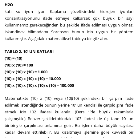
H2O
katı su iyon iyon Kaplama çözeltisindeki hidrojen iyonları
konsantrasyonunu ifade etmeye kalkarsak çok büyük bir sayı
kullanmamız gerekeceğinden bu şekilde ifade edilmesi uygun olmaz.
İskandinav bilimadamı Sorenson bunun için uygun bir yöntem
kullanmıştır. Aşağıdaki matematiksel tabloya bir göz atın.
TABLO 2. 10’ UN KATLARI
(10) = (10)
(10) x (10) = 100
(10) x (10) x (10) = 1.000
(10) x (10) x (10) x (10) = 10.000
(10) x (10) x (10) x (10) x (10) = 100.000
Matematikte (10) x (10) veya (10)(10) şeklindeki bir çarpım ifade
edilmek istendiğinde bunun yerine 10’ un kendisi ile çarpıldığını ifade
etmek için 102 ifadesi kullanılır. (Ders 1’de büyük rakamlarla
çalışmıştık.) Benzer şekildetablodaki 103 ifadesi de üç tane 10’ un
biribiriyle çarpılması anlamına gelir. Bu işlem daha büyük sayılara
kadar devam ettirilebilir. Bu kısaltmaya işlemine göre kuvvetli bir