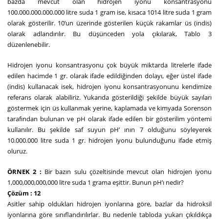
bazda mevcut olan hidrojen iyonu konsantrasyonu
100.000.000.000.000 litre suda 1 gram ise, kısaca 1014 litre suda 1 gram
olarak gösterilir. 10’un üzerinde gösterilen küçük rakamlar üs (indis)
olarak adlandırılır. Bu düşünceden yola çıkılarak, Tablo 3
düzenlenebilir.
Hidrojen iyonu konsantrasyonu çok büyük miktarda litrelerle ifade
edilen hacimde 1 gr. olarak ifade edildiğinden dolayı, eğer üstel ifade
(indis) kullanacak isek, hidrojen iyonu konsantrasyonunu kendimize
referans olarak alabiliriz. Yukarıda gösterildiği şekilde büyük sayıları
göstermek için üs kullanmak yerine, kaplamada ve kimyada Sorenson
tarafından bulunan ve pH olarak ifade edilen bir gösterilim yöntemi
kullanılır. Bu şekilde saf suyun pH’ ının 7 olduğunu söyleyerek
10.000.000 litre suda 1 gr. hidrojen iyonu bulunduğunu ifade etmiş
oluruz.
ÖRNEK 2 :
Bir bazın sulu çözeltisinde mevcut olan hidrojen iyonu
1,000,000,000,000 litre suda 1 grama eşittir. Bunun pH’ı nedir?
Çözüm : 12
Asitler sahip oldukları hidrojen iyonlarına göre, bazlar da hidroksil
iyonlarına göre sınıflandırılırlar. Bu nedenle tabloda yukarı çıkıldıkça