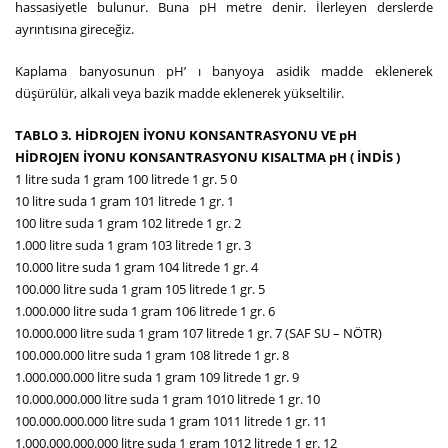
hassasiyetle bulunur. Buna pH metre denir. İlerleyen derslerde
ayrıntısına gireceğiz.
Kaplama banyosunun pH’ ı banyoya asidik madde eklenerek
düşürülür, alkali veya bazik madde eklenerek yükseltilir.
TABLO 3. HİDROJEN İYONU KONSANTRASYONU VE pH
HİDROJEN İYONU KONSANTRASYONU KISALTMA pH ( İNDİS )
1 litre suda 1 gram 100 litrede 1 gr. 5 0
10 litre suda 1 gram 101 litrede 1 gr. 1
100 litre suda 1 gram 102 litrede 1 gr. 2
1.000 litre suda 1 gram 103 litrede 1 gr. 3
10.000 litre suda 1 gram 104 litrede 1 gr. 4
100.000 litre suda 1 gram 105 litrede 1 gr. 5
1.000.000 litre suda 1 gram 106 litrede 1 gr. 6
10.000.000 litre suda 1 gram 107 litrede 1 gr. 7 (SAF SU – NÖTR)
100.000.000 litre suda 1 gram 108 litrede 1 gr. 8
1.000.000.000 litre suda 1 gram 109 litrede 1 gr. 9
10.000.000.000 litre suda 1 gram 1010 litrede 1 gr. 10
100.000.000.000 litre suda 1 gram 1011 litrede 1 gr. 11
1.000.000.000.000 litre suda 1 gram 1012 litrede 1 gr. 12