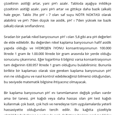
çözeltinin asitliği artar, yani pH’ı azalır. Tabloda aşağıya inildikçe
çözeltinin asitliği azalır, yani pH’ı artar ve gittikçe daha bazik (alkali)
hale geçer. Tablo 3’te pH’ ı 7 olan saf suyu NÖTR NOKTASI olarak
alabiliriz ve pH’ı 7’den düşük ise asidik, pH’ ı 7’den yüksek ise bazik
(alkali) olarak sınıflandırırız.
Sıradan bir parlak nikel banyosunun pH’ ı olan 5,8 gibi ara pH değerleri
de elde edilebilir. Bu değerden nikel kaplama banyosunun hafif asidik
yapıda olduğu ve HİDROJEN İYONU konsantrasyonunun 100.000
litrede 1 gram ile 1.00.000 litrede bir gram arasında bir yerde olduğu
sonucunu çıkarırsınız. Eğer logaritma 6 bilginiz varsa konsantrasyonun
tam değerinin 630.957 litrede 1 gram olduğunu bulabilirsiniz. Bununla
birlikte bir kaplamacı olarak size gereken kaplama banyonuzun pH’
ının ne olduğunu ve nasıl kontrol edebileceğinizi bilmeniz olduğundan,
bu seviyede matematik bilgisine ihtiyacınız olmayacak.
Bir kaplama banyosunun pH’ ını tanımlamanın değişik yolları vardır
ama bir tanesi, pH kağıdı veya daha hassas olan pH test kağıdı
kullanmak çok basit, çok hızlı ve neredeyse tüm uygulamalarda yeterli
hassasiyette olduğundan tercih edilir. Bu kağıtta çözeltiyle