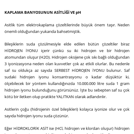
KAPLAMA BANYOSUNUN ASİTLİĞİ VE pH
Asitlik tüm elektrokaplama çözeltilerinde büyük önem taşır. Neden
önemli olduğundan yukarıda bahsetmiştik.
Bileşiklerin suda çözülmesiyle elde edilen bütün çözeltiler biraz
HİDROJEN İYONU içerir çünkü su iki hidrojen ve bir hidrojen
atomundan oluşur (H2O). Hidrojen oksijene çok sıkı bağlı olduğundan
3 iyonizasyona neden olan kuvvetler çok az etkili olurlar. Bu nedenle
saf su oldukça az sayıda SERBEST HİDROJEN İYONU bulunur. Saf
sudaki hidrojen iyonu konsantrasyonu o kadar düşüktür ki,
ölçebilecek bir yöntem kullandığınızda 10.000.000 litre suda 1 gram
hidrojen iyonu bulunduğunu görürsünüz. İşte bu sebepten saf su çok
kötü bir iletken olup pratikte YALITKAN olarak adlandırılır.
Asitlerin çoğu (hidrojenin özel bileşikleri) kolayca iyonize olur ve çok
sayıda hidrojen iyonu suda çözünür.
Eğer HİDROKLORİK ASİT ise (HCl, hidrojen ve klordan oluşur) hidrojen