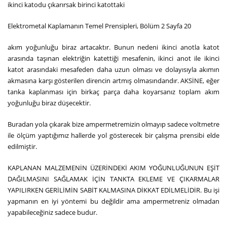
ikinci katodu çıkarırsak birinci katottaki
Elektrometal Kaplamanın Temel Prensipleri, Bölüm 2 Sayfa 20
akım yoğunluğu biraz artacaktır. Bunun nedeni ikinci anotla katot
arasında taşınan elektriğin katettiği mesafenin, ikinci anot ile ikinci
katot arasındaki mesafeden daha uzun olması ve dolayısıyla akımın
akmasına karşı gösterilen direncin artmış olmasındandır. AKSİNE, eğer
tanka kaplanması için birkaç parça daha koyarsanız toplam akım
yoğunluğu biraz düşecektir.
Buradan yola çıkarak bize ampermetremizin olmayıp sadece voltmetre
ile ölçüm yaptığımız hallerde yol gösterecek bir çalışma prensibi elde
edilmiştir.
KAPLANAN MALZEMENİN ÜZERİNDEKİ AKIM YOĞUNLUĞUNUN EŞİT
DAĞILMASINI SAĞLAMAK İÇİN TANKTA EKLEME VE ÇIKARMALAR
YAPILIRKEN GERİLİMİN SABİT KALMASINA DİKKAT EDİLMELİDİR. Bu işi
yapmanın en iyi yöntemi bu değildir ama ampermetreniz olmadan
yapabileceğiniz sadece budur.