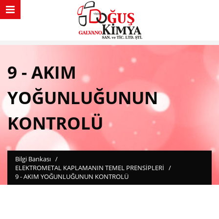
9 - AKIM
YOĞUNLUĞUNUN
KONTROLÜ
Bilgi Bankası
/
ELEKTROMETAL KAPLAMANIN TEMEL PRENSİPLERİ
/
9 - AKIM YOĞUNLUĞUNUN KONTROLÜ