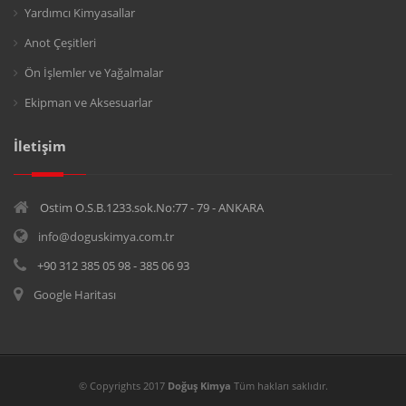
Yardımcı Kimyasallar
Anot Çeşitleri
Ön İşlemler ve Yağalmalar
Ekipman ve Aksesuarlar
İletişim
Ostim O.S.B.1233.sok.No:77 - 79 - ANKARA
info@doguskimya.com.tr
+90 312 385 05 98 - 385 06 93
Google Haritası
© Copyrights 2017
Doğuş Kimya
Tüm hakları saklıdır.