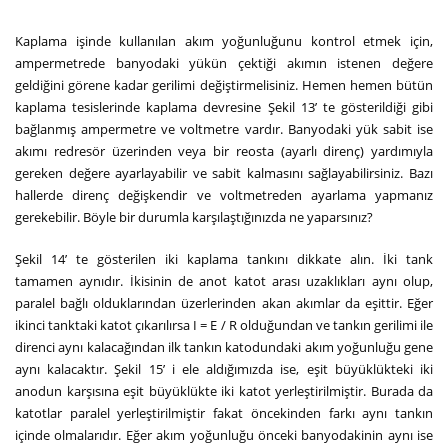
Kaplama işinde kullanılan akım yoğunluğunu kontrol etmek için,
ampermetrede banyodaki yükün çektiği akımın istenen değere
geldiğini görene kadar gerilimi değiştirmelisiniz. Hemen hemen bütün
kaplama tesislerinde kaplama devresine Şekil 13’ te gösterildiği gibi
bağlanmış ampermetre ve voltmetre vardır. Banyodaki yük sabit ise
akımı redresör üzerinden veya bir reosta (ayarlı direnç) yardımıyla
gereken değere ayarlayabilir ve sabit kalmasını sağlayabilirsiniz. Bazı
hallerde direnç değişkendir ve voltmetreden ayarlama yapmanız
gerekebilir. Böyle bir durumla karşılaştığınızda ne yaparsınız?
Şekil 14’ te gösterilen iki kaplama tankını dikkate alın. İki tank
tamamen aynıdır. İkisinin de anot katot arası uzaklıkları aynı olup,
paralel bağlı olduklarından üzerlerinden akan akımlar da eşittir. Eğer
ikinci tanktaki katot çıkarılırsa I = E / R olduğundan ve tankın gerilimi ile
direnci aynı kalacağından ilk tankın katodundaki akım yoğunluğu gene
aynı kalacaktır. Şekil 15’ i ele aldığımızda ise, eşit büyüklükteki iki
anodun karşısına eşit büyüklükte iki katot yerleştirilmiştir. Burada da
katotlar paralel yerleştirilmiştir fakat öncekinden farkı aynı tankın
içinde olmalarıdır. Eğer akım yoğunluğu önceki banyodakinin aynı ise