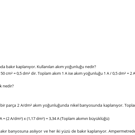
ımda bakır kaplanıyor. Kullanılan akım yoğunluğu nedir?
50 cm² = 0,5 dm² dir. Toplam akım 1 A ise akım yoğunluğu 1 A / 0,5 dm² = 2 A
k nedir?
 bir parça 2 A/dm² akım yoğunluğunda nikel banyosunda kaplanıyor. Topl
x A = (2 A/dm²) x (1,17 dm²) = 3,34 A (Toplam akımın büyüklüğü)
bakır banyosuna asılıyor ve her iki yüzü de bakır kaplanıyor. Ampermetre