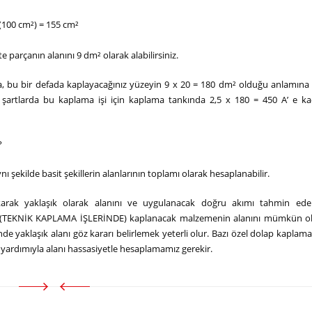
x (100 cm²) = 155 cm²
parçanın alanını 9 dm² olarak alabilirsiniz.
, bu bir defada kaplayacağınız yüzeyin 9 x 20 = 180 dm² olduğu anlamına ge
artlarda bu kaplama işi için kaplama tankında 2,5 x 180 = 450 A’ e k
?
şekilde basit şekillerin alanlarının toplamı olarak hesaplanabilir.
rak yaklaşık olarak alanını ve uygulanacak doğru akımı tahmin edebi
rde (TEKNİK KAPLAMA İŞLERİNDE) kaplanacak malzemenin alanını mümkün 
de yaklaşık alanı göz kararı belirlemek yeterli olur. Bazı özel dolap kaplama
 yardımıyla alanı hassasiyetle hesaplamamız gerekir.