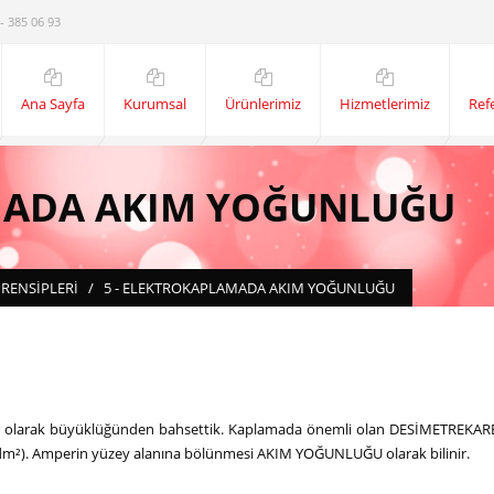
- 385 06 93
Ana Sayfa
Kurumsal
Ürünlerimiz
Hizmetlerimiz
Ref
AMADA AKIM YOĞUNLUĞU
RENSİPLERİ
/
5 - ELEKTROKAPLAMADA AKIM YOĞUNLUĞU
er olarak büyüklüğünden bahsettik. Kaplamada önemli olan DESİMETREKA
m²). Amperin yüzey alanına bölünmesi AKIM YOĞUNLUĞU olarak bilinir.