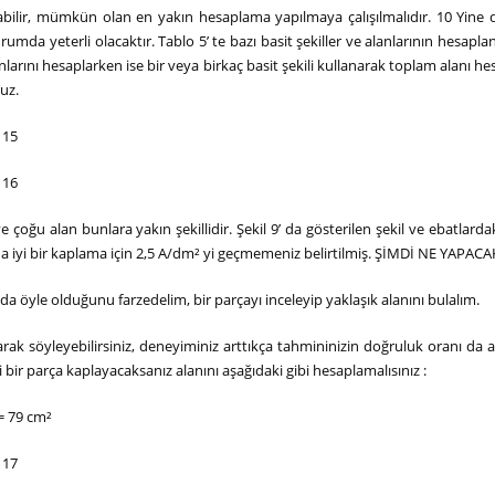
ilir, mümkün olan en yakın hesaplama yapılmaya çalışılmalıdır. 10 Yine 
rumda yeterli olacaktır. Tablo 5’ te bazı basit şekiller ve alanlarının hesapla
nlarını hesaplarken ise bir veya birkaç basit şekili kullanarak toplam alanı 
ruz.
 15
 16
 ve çoğu alan bunlara yakın şekillidir. Şekil 9’ da gösterilen şekil ve ebatlarda
a iyi bir kaplama için 2,5 A/dm² yi geçmemeniz belirtilmiş. ŞİMDİ NE YAPAC
a öyle olduğunu farzedelim, bir parçayı inceleyip yaklaşık alanını bulalım.
rak söyleyebilirsiniz, deneyiminiz arttıkça tahmininizin doğruluk oranı da a
i bir parça kaplayacaksanız alanını aşağıdaki gibi hesaplamalısınız :
 = 79 cm²
 17