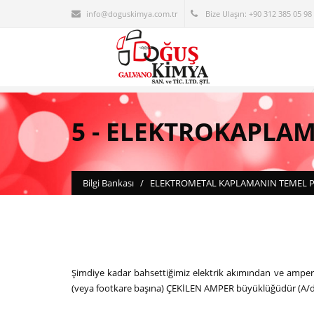
info@doguskimya.com.tr
Bize Ulaşın: +90 312 385 05 98 
5 - ELEKTROKAPL
Bilgi Bankası
/
ELEKTROMETAL KAPLAMANIN TEMEL P
Şimdiye kadar bahsettiğimiz elektrik akımından ve amp
(veya footkare başına) ÇEKİLEN AMPER büyüklüğüdür (A/d