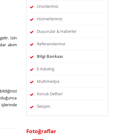
Ürünlerimiz
Hizmetlerimiz
Duyurular & Haberler
lir. İzin
Referanslarımız
adar akım
Bilgi Bankası
E-Katalog
Multimedya
ldiğinizi
Konuk Defteri
olduğunca
 işlerinde
İletişim
Fotoğraflar