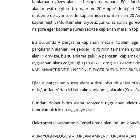
Kaplamada yüzey alanı ile hesaplama yaparız. Eğer farklı
alanları eşit değil ise bu malzeme 20 Amper’ de diğeri 1
malzeme de aynı sürede kaplanmışsa muhtemelen 20 Am
kaplanmıştır. (Muhtemelen diyoruz çünkü az sonra göreceği
na göre eğer kaplama süresi sabitse kaplanan metalin to
Bu durumda A parçasına kaplanan metalin toplam ağırlığ
parçalarının alanları (ve şekilleri) birbirinin tamamen aynı
alanı 1 dm² ise, bu şu anlama gelir : A parçasını kaplamak
uygulanan akım yoğunluğu (10 A) / (1 dm²) = 10 A/dm
KAPLANMIŞTIR VE BU NEDENLE, DİĞER BÜTÜN DEĞİŞKENLER
Eğer A parçasının yüzey alanı 4 dm² olsa idi AKIM Y
olduğundan A’ dan iki kat kalın kaplanmış olacaktı (Şekil 8).
Bundan dolayı birim alana saniyede uygulanan elektr
tanımlamak için en uygun yoldur :
Elektrometal Kaplamanın Temel Prensipleri, Bölüm 2 Sayfa
AKIM YOĞUNLUĞU 9 = TOPLAM AMPER / TOPLAM ALAN