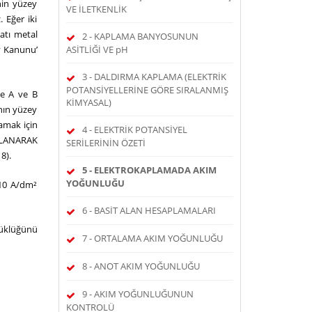
nin yüzey
VE İLETKENLİK
 Eğer iki
atı metal
2 - KAPLAMA BANYOSUNUN
y Kanunu’
ASİTLİĞİ VE pH
3 - DALDIRMA KAPLAMA (ELEKTRİK
POTANSİYELLERİNE GÖRE SIRALANMIŞ
ce A ve B
KİMYASAL)
ının yüzey
lamak için
4 - ELEKTRİK POTANSİYEL
GULANARAK
SERİLERİNİN ÖZETİ
8).
5 - ELEKTROKAPLAMADA AKIM
YOĞUNLUĞU
 10 A/dm²
6 - BASİT ALAN HESAPLAMALARI
üklüğünü
7 - ORTALAMA AKIM YOĞUNLUĞU
8 - ANOT AKIM YOĞUNLUĞU
9 - AKIM YOĞUNLUĞUNUN
KONTROLÜ