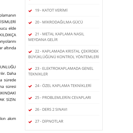
19 - KATOT VERİMİ
aplamanın
CİSİMLERİ
20 - MİKRODAĞILMA GÜCÜ
nucu elde
21 - METAL KAPLAMA NASIL
KILDIKÇA
MEYDANA GELİR
nyolarını
ar altında
22 - KAPLAMADA KRİSTAL ÇEKİRDEK
BÜYÜKLÜĞÜNÜ KONTROL YÖNTEMLERİ
YOĞUNLUĞU
23 - ELEKTROKAPLAMADA GENEL
ılır. Daha
TEKNİKLER
sa sürede
24 - ÖZEL KAPLAMA TEKNİKLERİ
ma süresi
NKINDAKİ
25 - PROBLEMLERİN CEVAPLARI
AK SİZİN
26 - DERS 2 SINAVI
akın akım
27 - DİPNOTLAR