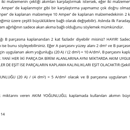
 iki malzemenin çektiği akımları karşılaştırmak istersek, eğer iki malzeme
0 Amper’ de kaplanmıştır gibi bir karşılaştırma yapmamız çok doğru olmaz.
per’ de kaplanan malzemeye 10 Amper’ de kaplanan malzemedekinin 2 k
miz üzere çeşitli büyüklüklere bağlı olarak değişebilir). Aslında ilk Farada
plam ağırlığının sadece akan akıma bağlı olduğunu söylemek mümkündür.
ı B parçasına kaplanandan 2 kat fazladır diyebilir misiniz? HAYIR! Sade
sı ise bunu söyleyebilirsiniz. Eğer A parçasını yüzey alanı 2 dm² ve B parças
 için uygulanan akım yoğunluğu (20 A) / (2 dm²) = 10 A/dm², B parçasını kap
² dir. YANİ HER İKİ PARÇA DA BİRİM ALANLARINA AYNI MİKTARDA AKIM UY
 DE EŞİT İSE PARÇALARIN KAPLAMA KALINLIKLARI EŞİT OLACAKTIR (Şekil 
OĞUNLUĞU (20 A) / (4 dm²) = 5 A/dm² olacak ve B parçasına uygulanan
ik miktarını veren AKIM YOĞUNLUĞU, kaplamada kullanılan akımın büy
 14