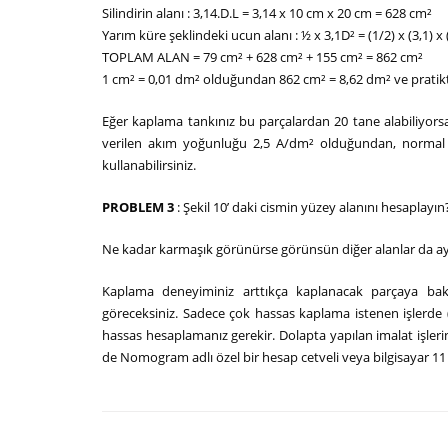
Silindirin alanı : 3,14.D.L = 3,14 x 10 cm x 20 cm = 628 cm²
Yarım küre şeklindeki ucun alanı : ½ x 3,1D² = (1/2) x (3,1) 
TOPLAM ALAN = 79 cm² + 628 cm² + 155 cm² = 862 cm²
1 cm² = 0,01 dm² olduğundan 862 cm² = 8,62 dm² ve pratikte 
Eğer kaplama tankınız bu parçalardan 20 tane alabiliyorsa
verilen akım yoğunluğu 2,5 A/dm² olduğundan, normal ş
kullanabilirsiniz.
PROBLEM 3
: Şekil 10’ daki cismin yüzey alanını hesaplayın
Ne kadar karmaşık görünürse görünsün diğer alanlar da aynı 
Kaplama deneyiminiz arttıkça kaplanacak parçaya baka
göreceksiniz. Sadece çok hassas kaplama istenen işle
hassas hesaplamanız gerekir. Dolapta yapılan imalat işlerin
de Nomogram adlı özel bir hesap cetveli veya bilgisayar 11