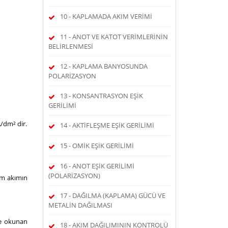
10 - KAPLAMADA AKIM VERİMİ
11 - ANOT VE KATOT VERİMLERİNİN
BELİRLENMESİ
12 - KAPLAMA BANYOSUNDA
POLARİZASYON
13 - KONSANTRASYON EŞİK
GERİLİMİ
/dm² dir.
14 - AKTİFLEŞME EŞİK GERİLİMİ
15 - OMİK EŞİK GERİLİMİ
16 - ANOT EŞİK GERİLİMİ
(POLARİZASYON)
am akımın
17 - DAĞILMA (KAPLAMA) GÜCÜ VE
METALİN DAĞILMASI
de okunan
18 - AKIM DAĞILIMININ KONTROLÜ