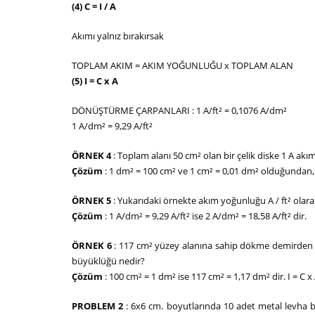
(4) C = I / A
Akımı yalnız bırakırsak
TOPLAM AKIM = AKIM YOĞUNLUĞU x TOPLAM ALAN
(5) I = C x A
DÖNÜŞTÜRME ÇARPANLARI : 1 A/ft² = 0,1076 A/dm²
1 A/dm² = 9,29 A/ft²
ÖRNEK 4
: Toplam alanı 50 cm² olan bir çelik diske 1 A ak
Çözüm
: 1 dm² = 100 cm² ve 1 cm² = 0,01 dm² olduğundan, 
ÖRNEK 5
: Yukarıdaki örnekte akım yoğunluğu A / ft² olara
Çözüm
: 1 A/dm² = 9,29 A/ft² ise 2 A/dm² = 18,58 A/ft² dir.
ÖRNEK 6
: 117 cm² yüzey alanına sahip dökme demirden
büyüklüğü nedir?
Çözüm
: 100 cm² = 1 dm² ise 117 cm² = 1,17 dm² dir. I = C 
PROBLEM 2
: 6x6 cm. boyutlarında 10 adet metal levha 