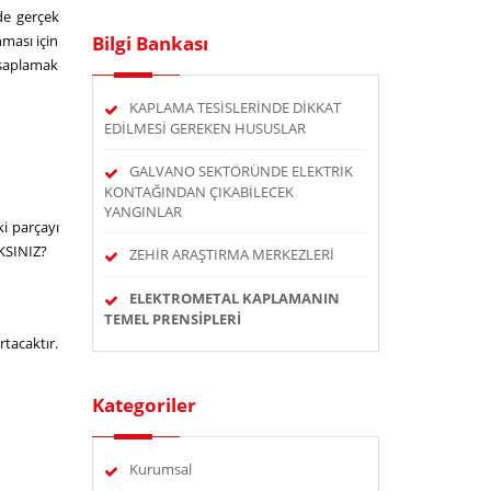
de gerçek
nması için
Bilgi Bankası
hesaplamak
KAPLAMA TESİSLERİNDE DİKKAT
EDİLMESİ GEREKEN HUSUSLAR
GALVANO SEKTÖRÜNDE ELEKTRİK
KONTAĞINDAN ÇIKABİLECEK
YANGINLAR
ki parçayı
AKSINIZ?
ZEHİR ARAŞTIRMA MERKEZLERİ
ELEKTROMETAL KAPLAMANIN
TEMEL PRENSİPLERİ
rtacaktır.
Kategoriler
Kurumsal