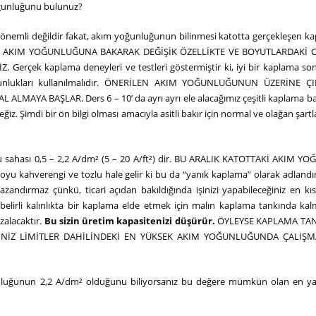
oğunluğunu bulunuz?
r önemli değildir fakat, akım yoğunluğunun bilinmesi katotta gerçekleşen k
emlidir. AKIM YOĞUNLUĞUNA BAKARAK DEĞİŞİK ÖZELLİKTE VE BOYUTLARDAKİ 
rçek kaplama deneyleri ve testleri göstermiştir ki, iyi bir kaplama so
oğunlukları kullanılmalıdır. ÖNERİLEN AKIM YOĞUNLUĞUNUN ÜZERİNE ÇI
YA BAŞLAR. Ders 6 – 10’ da ayrı ayrı ele alacağımız çeşitli kaplama ba
z. Şimdi bir ön bilgi olması amacıyla asitli bakır için normal ve olağan şartl
luğu sahası 0,5 – 2,2 A/dm² (5 – 20 A/ft²) dir. BU ARALIK KATOTTAKİ AKIM 
oyu kahverengi ve tozlu hale gelir ki bu da “yanık kaplama” olarak adlandır
zandırmaz çünkü, ticari açıdan bakıldığında işinizi yapabileceğiniz en kı
belirli kalınlıkta bir kaplama elde etmek için malın kaplama tankında kal
azalacaktır.
Bu sizin üretim kapasitenizi düşürür.
ÖYLEYSE KAPLAMA TA
EĞİNİZ LİMİTLER DAHİLİNDEKİ EN YÜKSEK AKIM YOĞUNLUĞUNDA ÇALIŞM
nluğunun 2,2 A/dm² olduğunu biliyorsanız bu değere mümkün olan en y