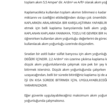
toplam akım 5,5 Amper’ dir. A/dm² ve A/ft² olarak akım y
Kaplamacılıkta kullanılan toplam akımın bilinmesi o kada
miktarını ve özelliğini etkilediğinden dolayı çok ön
KAPLARKEN ARALARINDA BİR KARŞILAŞTIRMA YAPABİLİRİZ. Ge
etmek için belli kaplama banyolarında belli akım y
KAPLANAN KAPLAMA YANMAYA, TOZLU VE GEVREK BİR HAL ALMA
öğrenirken kullanılan akım yoğunluğu değerlerini de göreceği
kullanılacak akım yoğunluğu üzerinde düşünelim.
Sıradan bir asitli bakır sülfat banyosu için akım yoğun
DEĞERİ İÇİNDİR. 2,2 A/dm²’ nin üzerine çıkılırsa kaplama k
düşük akım yoğunluklarında çalışmak size pek bir şey ka
bitirmek istersiniz. Düşük akım yoğunluğunda çalışırken 
uzayacağından, belli bir sürede bitirdiğiniz kaplama işi de 
İŞİ EN KISA SÜREDE BİTİRMEK İÇİN, UYGULAYABİLEC
YARARINIZADIR.
Eğer güvenle uygulayabileceğiniz maksimum akım yoğu
yoğunluğunda çalışmalısınız.